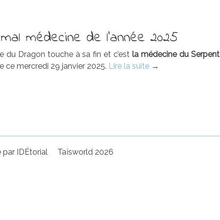
nimal médecine de l’année 2025
e du Dragon touche à sa fin et c’est
la médecine du Serpent
« L’animal
e ce mercredi 29 janvier 2025.
Lire la suite
→
médecine
de
l’année
2025 »
 par IDÉtorial
Taïsworld
2026