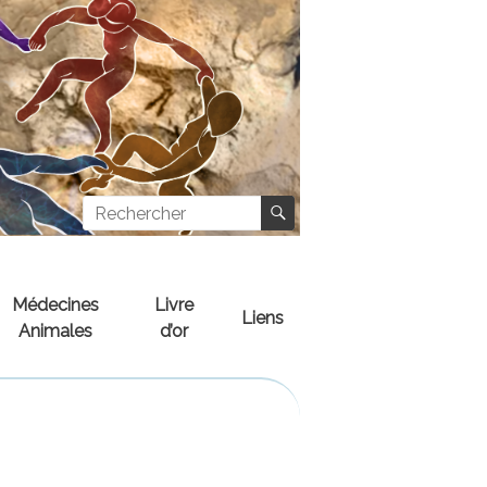
Médecines
Livre
Liens
Animales
d’or