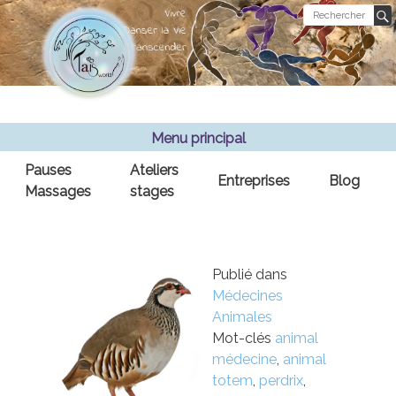
Revenir
au
contenu
Menu principal
Pauses
Ateliers
Entreprises
Blog
Massages
stages
Publié dans
Médecines
Animales
Mot-clés
animal
médecine
,
animal
totem
,
perdrix
,